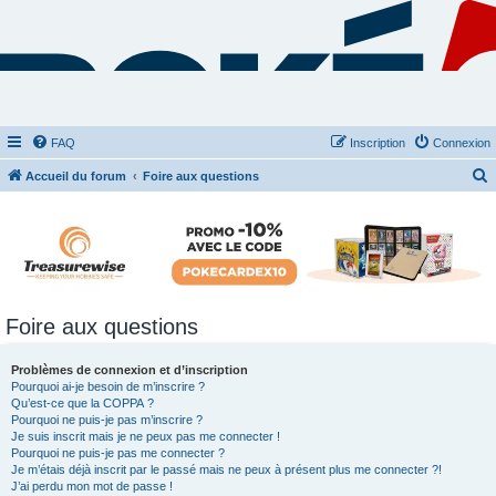
FAQ
Inscription
Connexion
Accueil du forum
Foire aux questions
e
c
h
e
r
Foire aux questions
c
h
Problèmes de connexion et d’inscription
Pourquoi ai-je besoin de m’inscrire ?
e
Qu’est-ce que la COPPA ?
r
Pourquoi ne puis-je pas m’inscrire ?
Je suis inscrit mais je ne peux pas me connecter !
Pourquoi ne puis-je pas me connecter ?
Je m’étais déjà inscrit par le passé mais ne peux à présent plus me connecter ?!
J’ai perdu mon mot de passe !