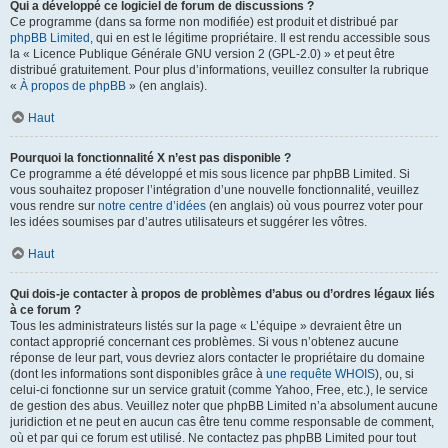
Qui a développé ce logiciel de forum de discussions ?
Ce programme (dans sa forme non modifiée) est produit et distribué par
phpBB Limited
, qui en est le légitime propriétaire. Il est rendu accessible sous
la « Licence Publique Générale GNU version 2 (GPL-2.0) » et peut être
distribué gratuitement. Pour plus d’informations, veuillez consulter la rubrique
«
À propos de phpBB
» (en anglais).
Haut
Pourquoi la fonctionnalité X n’est pas disponible ?
Ce programme a été développé et mis sous licence par phpBB Limited. Si
vous souhaitez proposer l’intégration d’une nouvelle fonctionnalité, veuillez
vous rendre sur
notre centre d’idées
(en anglais) où vous pourrez voter pour
les idées soumises par d’autres utilisateurs et suggérer les vôtres.
Haut
Qui dois-je contacter à propos de problèmes d’abus ou d’ordres légaux liés
à ce forum ?
Tous les administrateurs listés sur la page « L’équipe » devraient être un
contact approprié concernant ces problèmes. Si vous n’obtenez aucune
réponse de leur part, vous devriez alors contacter le propriétaire du domaine
(dont les informations sont disponibles grâce à
une requête WHOIS
), ou, si
celui-ci fonctionne sur un service gratuit (comme Yahoo, Free, etc.), le service
de gestion des abus. Veuillez noter que phpBB Limited n’a absolument aucune
juridiction et ne peut en aucun cas être tenu comme responsable de comment,
où et par qui ce forum est utilisé. Ne contactez pas phpBB Limited pour tout