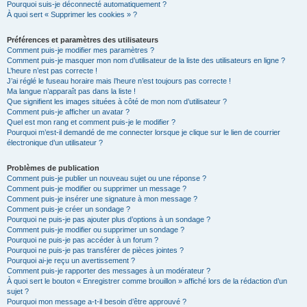
Pourquoi suis-je déconnecté automatiquement ?
À quoi sert « Supprimer les cookies » ?
Préférences et paramètres des utilisateurs
Comment puis-je modifier mes paramètres ?
Comment puis-je masquer mon nom d’utilisateur de la liste des utilisateurs en ligne ?
L’heure n’est pas correcte !
J’ai réglé le fuseau horaire mais l’heure n’est toujours pas correcte !
Ma langue n’apparaît pas dans la liste !
Que signifient les images situées à côté de mon nom d’utilisateur ?
Comment puis-je afficher un avatar ?
Quel est mon rang et comment puis-je le modifier ?
Pourquoi m’est-il demandé de me connecter lorsque je clique sur le lien de courrier
électronique d’un utilisateur ?
Problèmes de publication
Comment puis-je publier un nouveau sujet ou une réponse ?
Comment puis-je modifier ou supprimer un message ?
Comment puis-je insérer une signature à mon message ?
Comment puis-je créer un sondage ?
Pourquoi ne puis-je pas ajouter plus d’options à un sondage ?
Comment puis-je modifier ou supprimer un sondage ?
Pourquoi ne puis-je pas accéder à un forum ?
Pourquoi ne puis-je pas transférer de pièces jointes ?
Pourquoi ai-je reçu un avertissement ?
Comment puis-je rapporter des messages à un modérateur ?
À quoi sert le bouton « Enregistrer comme brouillon » affiché lors de la rédaction d’un
sujet ?
Pourquoi mon message a-t-il besoin d’être approuvé ?