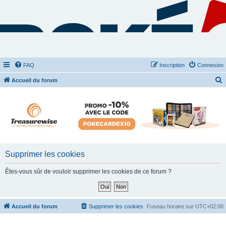
FAQ
Inscription
Connexion
Accueil du forum
e
c
h
e
r
c
Supprimer les cookies
h
Êtes-vous sûr de vouloir supprimer les cookies de ce forum ?
e
r
Accueil du forum
Supprimer les cookies
Fuseau horaire sur
UTC+02:00