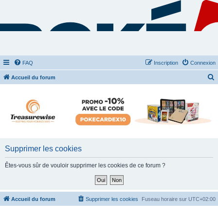
FAQ
Inscription
Connexion
Accueil du forum
e
c
h
e
r
c
Supprimer les cookies
h
Êtes-vous sûr de vouloir supprimer les cookies de ce forum ?
e
r
Accueil du forum
Supprimer les cookies
Fuseau horaire sur
UTC+02:00