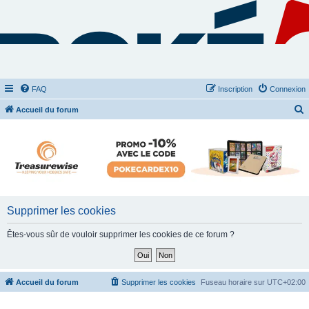
FAQ
Inscription
Connexion
Accueil du forum
e
c
h
e
r
c
Supprimer les cookies
h
Êtes-vous sûr de vouloir supprimer les cookies de ce forum ?
e
r
Accueil du forum
Supprimer les cookies
Fuseau horaire sur
UTC+02:00