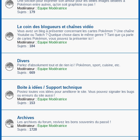
Une section pour exprimer son amour pour les belles images dédiées à
Pokémon entre autres, qu'on soit graphiste ou pas !
Modérateur :
Equipe Modératrice
Sujets :
179
Le coin des blogueurs et chaînes vidéo
Vous avez un blog à présenter concernant les cartes Pokémon ? Une chaîne
Youtube ou Twitch ? Quelque chose dans le même genre ? Tant que ça parle
de cartes Pokémon, vous pouvez la présenter ici !
Modérateur :
Equipe Modératrice
Sujets :
184
Divers
Parlez d'absolument tout et de rien ici ! Pokémon, sport, cuisine, etc.
Modérateur :
Equipe Modératrice
Sujets :
669
Boite à idées / Support technique
Postez toutes vos idées pour améliorer le site. Vous pouvez signaler les bugs
ou erreurs du site aussi !
Modérateur :
Equipe Modératrice
Sujets :
153
Archives
Les archives du forum, revivez les bons souvenirs du passé !
Modérateur :
Equipe Modératrice
Sujets :
1728