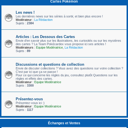
Cartes Pokémon
Les news !
Les dernières news sur les séries à sortir, et bien plus encore !
Modérateur :
La Rédaction
Sujets :
2384
Articles : Les Dessous des Cartes
Envie d'en savoir plus sur les illustrations, les curiosités ou sur les mystères
des cartes ? La Team Pokécardex vous propose ici ses articles !
Modérateurs :
Equipe Modératrice
,
La Rédaction
Sujets :
89
Discussions et questions de collection
Envie de discuter collections ? Vous avez des questions sur votre collection ?
C'est par ici que ça se passe !
Pour ce qui concerne les règles du jeu, consultez plutôt Questions sur les
règles et effets des cartes.
Modérateur :
Equipe Modératrice
Sujets :
3300
Présentez-vous
Présentez-vous ici :)
Modérateur :
Equipe Modératrice
Sujets :
1117
Échanges et Ventes