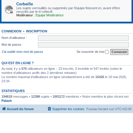
Corbeille
Les sujets verrouillés ou supprimés par l'équipe finissent ici, avant d'être
recyclés par le tri sélectif.
Modérateur :
Equipe Modératrice
CONNEXION
•
INSCRIPTION
Nom d’utilisateur :
Mot de passe :
J’ai oublié mon mot de passe
Se souvenir de moi
QUI EST EN LIGNE ?
Au total, il y a
570
utilisateurs en ligne :: 23 inscrits, 0 invisible et 547 invités (selon le
nombre d’utilisateurs actifs des 2 dernières minutes)
Le nombre maximal d’utilisateurs en ligne simultanément a été de
15426
le 18 mai 2026,
23:34
STATISTIQUES
194618
messages •
12386
sujets •
1001172
membres • Notre membre le plus récent est
Palaxh
Accueil du forum
Supprimer les cookies
Fuseau horaire sur
UTC+02:00