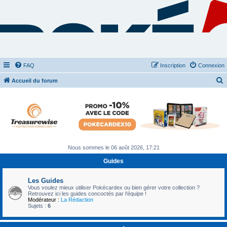
FAQ
Inscription
Connexion
Accueil du forum
e
c
h
e
r
Nous sommes le 06 août 2026, 17:21
c
Guides
h
e
Les Guides
Vous voulez mieux utiliser Pokécardex ou bien gérer votre collection ?
r
Retrouvez ici les guides concoctés par l'équipe !
Modérateur :
La Rédaction
Sujets :
6