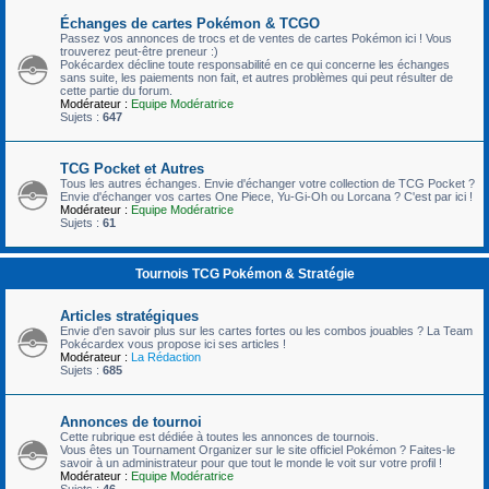
Échanges de cartes Pokémon & TCGO
Passez vos annonces de trocs et de ventes de cartes Pokémon ici ! Vous
trouverez peut-être preneur :)
Pokécardex décline toute responsabilité en ce qui concerne les échanges
sans suite, les paiements non fait, et autres problèmes qui peut résulter de
cette partie du forum.
Modérateur :
Equipe Modératrice
Sujets :
647
TCG Pocket et Autres
Tous les autres échanges. Envie d'échanger votre collection de TCG Pocket ?
Envie d'échanger vos cartes One Piece, Yu-Gi-Oh ou Lorcana ? C'est par ici !
Modérateur :
Equipe Modératrice
Sujets :
61
Tournois TCG Pokémon & Stratégie
Articles stratégiques
Envie d'en savoir plus sur les cartes fortes ou les combos jouables ? La Team
Pokécardex vous propose ici ses articles !
Modérateur :
La Rédaction
Sujets :
685
Annonces de tournoi
Cette rubrique est dédiée à toutes les annonces de tournois.
Vous êtes un Tournament Organizer sur le site officiel Pokémon ? Faites-le
savoir à un administrateur pour que tout le monde le voit sur votre profil !
Modérateur :
Equipe Modératrice
Sujets :
46