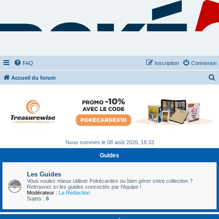
FAQ
Inscription
Connexion
Accueil du forum
e
c
h
e
r
Nous sommes le 08 août 2026, 18:33
c
Guides
h
e
Les Guides
Vous voulez mieux utiliser Pokécardex ou bien gérer votre collection ?
r
Retrouvez ici les guides concoctés par l'équipe !
Modérateur :
La Rédaction
Sujets :
6