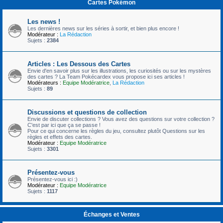
Cartes Pokémon
Les news !
Les dernières news sur les séries à sortir, et bien plus encore !
Modérateur :
La Rédaction
Sujets :
2384
Articles : Les Dessous des Cartes
Envie d'en savoir plus sur les illustrations, les curiosités ou sur les mystères
des cartes ? La Team Pokécardex vous propose ici ses articles !
Modérateurs :
Equipe Modératrice
,
La Rédaction
Sujets :
89
Discussions et questions de collection
Envie de discuter collections ? Vous avez des questions sur votre collection ?
C'est par ici que ça se passe !
Pour ce qui concerne les règles du jeu, consultez plutôt Questions sur les
règles et effets des cartes.
Modérateur :
Equipe Modératrice
Sujets :
3301
Présentez-vous
Présentez-vous ici :)
Modérateur :
Equipe Modératrice
Sujets :
1117
Échanges et Ventes