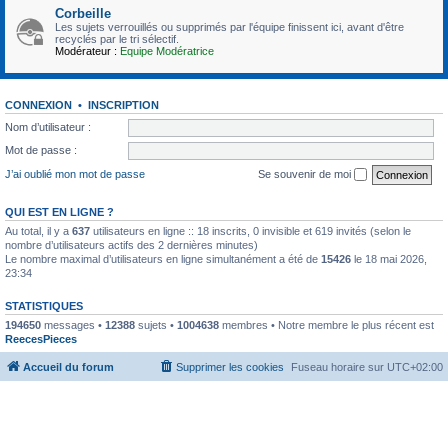
Corbeille
Les sujets verrouillés ou supprimés par l'équipe finissent ici, avant d'être
recyclés par le tri sélectif.
Modérateur :
Equipe Modératrice
CONNEXION
•
INSCRIPTION
Nom d’utilisateur :
Mot de passe :
J’ai oublié mon mot de passe
Se souvenir de moi
QUI EST EN LIGNE ?
Au total, il y a
637
utilisateurs en ligne :: 18 inscrits, 0 invisible et 619 invités (selon le
nombre d’utilisateurs actifs des 2 dernières minutes)
Le nombre maximal d’utilisateurs en ligne simultanément a été de
15426
le 18 mai 2026,
23:34
STATISTIQUES
194650
messages •
12388
sujets •
1004638
membres • Notre membre le plus récent est
ReecesPieces
Accueil du forum
Supprimer les cookies
Fuseau horaire sur
UTC+02:00