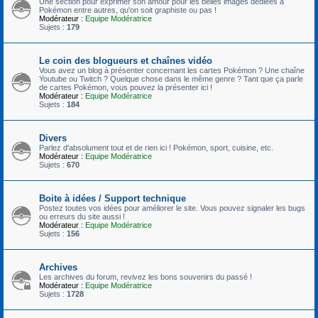
Une section pour exprimer son amour pour les belles images dédiées à
Pokémon entre autres, qu'on soit graphiste ou pas !
Modérateur :
Equipe Modératrice
Sujets :
179
Le coin des blogueurs et chaînes vidéo
Vous avez un blog à présenter concernant les cartes Pokémon ? Une chaîne
Youtube ou Twitch ? Quelque chose dans le même genre ? Tant que ça parle
de cartes Pokémon, vous pouvez la présenter ici !
Modérateur :
Equipe Modératrice
Sujets :
184
Divers
Parlez d'absolument tout et de rien ici ! Pokémon, sport, cuisine, etc.
Modérateur :
Equipe Modératrice
Sujets :
670
Boite à idées / Support technique
Postez toutes vos idées pour améliorer le site. Vous pouvez signaler les bugs
ou erreurs du site aussi !
Modérateur :
Equipe Modératrice
Sujets :
156
Archives
Les archives du forum, revivez les bons souvenirs du passé !
Modérateur :
Equipe Modératrice
Sujets :
1728