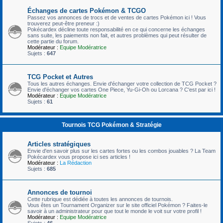
Échanges de cartes Pokémon & TCGO
Passez vos annonces de trocs et de ventes de cartes Pokémon ici ! Vous
trouverez peut-être preneur :)
Pokécardex décline toute responsabilité en ce qui concerne les échanges
sans suite, les paiements non fait, et autres problèmes qui peut résulter de
cette partie du forum.
Modérateur :
Equipe Modératrice
Sujets :
647
TCG Pocket et Autres
Tous les autres échanges. Envie d'échanger votre collection de TCG Pocket ?
Envie d'échanger vos cartes One Piece, Yu-Gi-Oh ou Lorcana ? C'est par ici !
Modérateur :
Equipe Modératrice
Sujets :
61
Tournois TCG Pokémon & Stratégie
Articles stratégiques
Envie d'en savoir plus sur les cartes fortes ou les combos jouables ? La Team
Pokécardex vous propose ici ses articles !
Modérateur :
La Rédaction
Sujets :
685
Annonces de tournoi
Cette rubrique est dédiée à toutes les annonces de tournois.
Vous êtes un Tournament Organizer sur le site officiel Pokémon ? Faites-le
savoir à un administrateur pour que tout le monde le voit sur votre profil !
Modérateur :
Equipe Modératrice
Sujets :
46