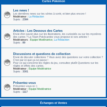
Cartes Pokémon
Les news !
Les dernières news sur les séries à sortir, et bien plus encore !
Modérateur :
La Rédaction
Sujets :
2384
Articles : Les Dessous des Cartes
Envie d'en savoir plus sur les illustrations, les curiosités ou sur les mystères
des cartes ? La Team Pokécardex vous propose ici ses articles !
Modérateurs :
Equipe Modératrice
,
La Rédaction
Sujets :
89
Discussions et questions de collection
Envie de discuter collections ? Vous avez des questions sur votre collection ?
C'est par ici que ça se passe !
Pour ce qui concerne les règles du jeu, consultez plutôt Questions sur les
règles et effets des cartes.
Modérateur :
Equipe Modératrice
Sujets :
3301
Présentez-vous
Présentez-vous ici :)
Modérateur :
Equipe Modératrice
Sujets :
1117
Échanges et Ventes