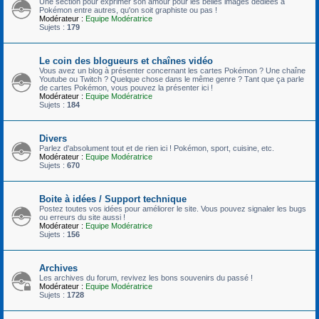
Une section pour exprimer son amour pour les belles images dédiées à
Pokémon entre autres, qu'on soit graphiste ou pas !
Modérateur :
Equipe Modératrice
Sujets :
179
Le coin des blogueurs et chaînes vidéo
Vous avez un blog à présenter concernant les cartes Pokémon ? Une chaîne
Youtube ou Twitch ? Quelque chose dans le même genre ? Tant que ça parle
de cartes Pokémon, vous pouvez la présenter ici !
Modérateur :
Equipe Modératrice
Sujets :
184
Divers
Parlez d'absolument tout et de rien ici ! Pokémon, sport, cuisine, etc.
Modérateur :
Equipe Modératrice
Sujets :
670
Boite à idées / Support technique
Postez toutes vos idées pour améliorer le site. Vous pouvez signaler les bugs
ou erreurs du site aussi !
Modérateur :
Equipe Modératrice
Sujets :
156
Archives
Les archives du forum, revivez les bons souvenirs du passé !
Modérateur :
Equipe Modératrice
Sujets :
1728