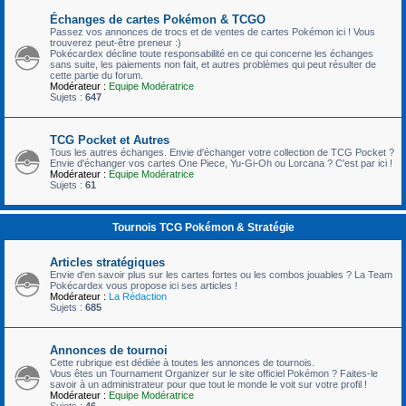
Échanges de cartes Pokémon & TCGO
Passez vos annonces de trocs et de ventes de cartes Pokémon ici ! Vous
trouverez peut-être preneur :)
Pokécardex décline toute responsabilité en ce qui concerne les échanges
sans suite, les paiements non fait, et autres problèmes qui peut résulter de
cette partie du forum.
Modérateur :
Equipe Modératrice
Sujets :
647
TCG Pocket et Autres
Tous les autres échanges. Envie d'échanger votre collection de TCG Pocket ?
Envie d'échanger vos cartes One Piece, Yu-Gi-Oh ou Lorcana ? C'est par ici !
Modérateur :
Equipe Modératrice
Sujets :
61
Tournois TCG Pokémon & Stratégie
Articles stratégiques
Envie d'en savoir plus sur les cartes fortes ou les combos jouables ? La Team
Pokécardex vous propose ici ses articles !
Modérateur :
La Rédaction
Sujets :
685
Annonces de tournoi
Cette rubrique est dédiée à toutes les annonces de tournois.
Vous êtes un Tournament Organizer sur le site officiel Pokémon ? Faites-le
savoir à un administrateur pour que tout le monde le voit sur votre profil !
Modérateur :
Equipe Modératrice
Sujets :
46