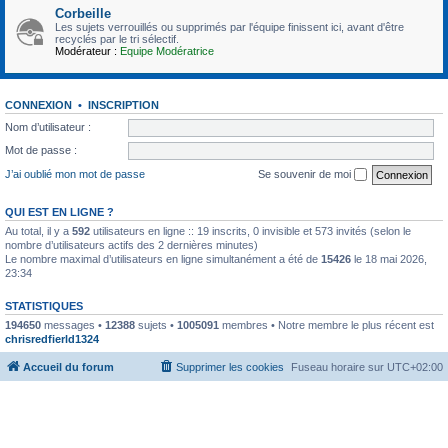
Corbeille
Les sujets verrouillés ou supprimés par l'équipe finissent ici, avant d'être
recyclés par le tri sélectif.
Modérateur :
Equipe Modératrice
CONNEXION
•
INSCRIPTION
Nom d’utilisateur :
Mot de passe :
J’ai oublié mon mot de passe
Se souvenir de moi
QUI EST EN LIGNE ?
Au total, il y a
592
utilisateurs en ligne :: 19 inscrits, 0 invisible et 573 invités (selon le
nombre d’utilisateurs actifs des 2 dernières minutes)
Le nombre maximal d’utilisateurs en ligne simultanément a été de
15426
le 18 mai 2026,
23:34
STATISTIQUES
194650
messages •
12388
sujets •
1005091
membres • Notre membre le plus récent est
chrisredfierld1324
Accueil du forum
Supprimer les cookies
Fuseau horaire sur
UTC+02:00