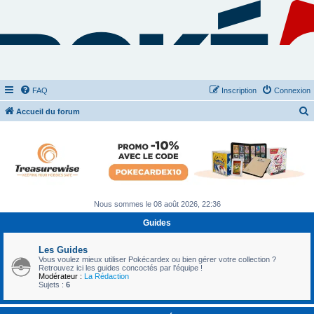
FAQ
Inscription
Connexion
Accueil du forum
e
c
h
e
r
Nous sommes le 08 août 2026, 22:36
c
Guides
h
e
Les Guides
Vous voulez mieux utiliser Pokécardex ou bien gérer votre collection ?
r
Retrouvez ici les guides concoctés par l'équipe !
Modérateur :
La Rédaction
Sujets :
6