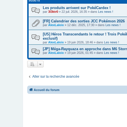
SUJETS
Les produits arrivent sur PokéCardex !
par
3l3ktr0
»
22 juil. 2026, 16:35
» dans
Les news !
[FR] Calendrier des sorties JCC Pokémon 2026
par
AlexLaloix
»
12 déc. 2025, 17:30
» dans
Les news !
[US] Héros Transcendants le retour ! Trois Pok
exclusif)
par
AlexLaloix
»
19 juin 2026, 18:46
» dans
Les news !
[JP] Méga-Rayquaza en approche dans M6 Storm 
par
AlexLaloix
»
19 juin 2026, 01:45
» dans
Les news !
Aller sur la recherche avancée
Accueil du forum