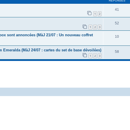
RÉPONSES
41
1
2
52
1
2
3
ébox sont annoncées (MàJ 21/07 : Un nouveau coffret
10
Emeralda (MàJ 24/07 : cartes du set de base dévoilées)
58
1
2
3