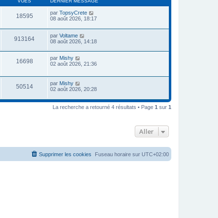
VUES
DERNIER MESSAGE
par
TopsyCrete
18595
08 août 2026, 18:17
par
Voltame
913164
08 août 2026, 14:18
par
Mishy
16698
02 août 2026, 21:36
par
Mishy
50514
02 août 2026, 20:28
La recherche a retourné 4 résultats • Page
1
sur
1
Aller
Supprimer les cookies
Fuseau horaire sur
UTC+02:00