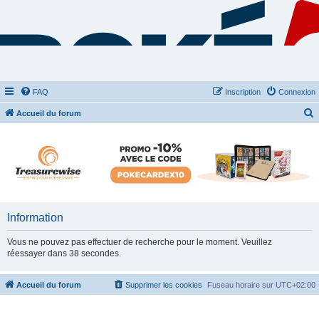
FAQ
Inscription
Connexion
Accueil du forum
e
c
h
e
r
c
Information
h
Vous ne pouvez pas effectuer de recherche pour le moment. Veuillez
e
réessayer dans 38 secondes.
r
Accueil du forum
Supprimer les cookies
Fuseau horaire sur
UTC+02:00