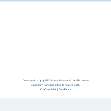
Développé par
phpBB
® Forum Software © phpBB Limited
Traduction française officielle
©
Miles Cellar
Confidentialité
|
Conditions