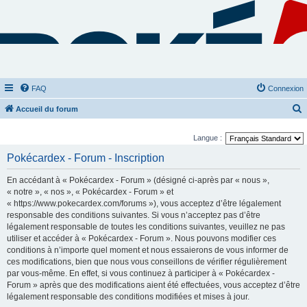
FAQ
Connexion
Accueil du forum
e
Langue :
c
Pokécardex - Forum - Inscription
h
e
En accédant à « Pokécardex - Forum » (désigné ci-après par « nous »,
r
« notre », « nos », « Pokécardex - Forum » et
« https://www.pokecardex.com/forums »), vous acceptez d’être légalement
c
responsable des conditions suivantes. Si vous n’acceptez pas d’être
h
légalement responsable de toutes les conditions suivantes, veuillez ne pas
utiliser et accéder à « Pokécardex - Forum ». Nous pouvons modifier ces
e
conditions à n’importe quel moment et nous essaierons de vous informer de
r
ces modifications, bien que nous vous conseillons de vérifier régulièrement
par vous-même. En effet, si vous continuez à participer à « Pokécardex -
Forum » après que des modifications aient été effectuées, vous acceptez d’être
légalement responsable des conditions modifiées et mises à jour.