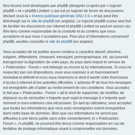
Nos forums sont développés par phpBB (désignés ci-après par « logiciel
phpBB » et « phpBB Limited ») qui est un logiciel de forum de discussions
déclaré sous la «
licence publique générale GNU 2.0
» et qui peut être
téléchargé sur
le site de phpBB
(en anglais). Le logiciel phpBB a pour seul but
de faciliter les discussions sur internet et phpBB Limited ne peut en aucun cas
être tenu comme responsable de la conduite et du contenu que nous
acceptons et que nous n’acceptons pas. Pour plus d’informations concernant
phpBB, veuillez consulter
le site de phpBB
(en anglais).
Vous acceptez de ne publier aucun contenu à caractère abusif, obscène,
vulgaire, diffamatoire, choquant, menaçant, pornographique, etc. qui pourrait
transgresser la législation de votre pays, du pays dans lequel le serveur de
« Pokécardex - Forum » est hébergé ou encore la loi internationale. Si vous ne
respectez pas ces dispositions, vous vous exposez à un bannissement
immédiat et définitif et nous nous réservons le droit d’avertir votre fournisseur
d’accès à internet et les autorités officielles. L’adresse IP de tous les messages
est enregistrée afin d’aider au renforcement de ces conditions. Vous acceptez
le fait que « Pokécardex - Forum » ait le droit de supprimer, de modifier, de
déplacer ou de verrouiller n’importe quel sujet et message à n’importe quel
moment si nous estimons cela nécessaire. En tant qu’utilisateur, vous acceptez
que toutes les informations que vous avez renseignées soient enregistrées
dans notre base de données. Bien que ces informations ne seront pas
diffusées à une tierce partie sans votre consentement, ni « Pokécardex -
Forum », ni phpBB, ne pourront être tenus comme responsables en cas de
tentative de piratage informatique visant à compromettre vos données.