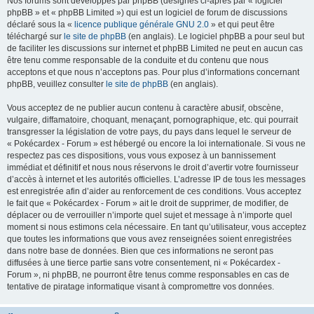
Nos forums sont développés par phpBB (désignés ci-après par « logiciel
phpBB » et « phpBB Limited ») qui est un logiciel de forum de discussions
déclaré sous la «
licence publique générale GNU 2.0
» et qui peut être
téléchargé sur
le site de phpBB
(en anglais). Le logiciel phpBB a pour seul but
de faciliter les discussions sur internet et phpBB Limited ne peut en aucun cas
être tenu comme responsable de la conduite et du contenu que nous
acceptons et que nous n’acceptons pas. Pour plus d’informations concernant
phpBB, veuillez consulter
le site de phpBB
(en anglais).
Vous acceptez de ne publier aucun contenu à caractère abusif, obscène,
vulgaire, diffamatoire, choquant, menaçant, pornographique, etc. qui pourrait
transgresser la législation de votre pays, du pays dans lequel le serveur de
« Pokécardex - Forum » est hébergé ou encore la loi internationale. Si vous ne
respectez pas ces dispositions, vous vous exposez à un bannissement
immédiat et définitif et nous nous réservons le droit d’avertir votre fournisseur
d’accès à internet et les autorités officielles. L’adresse IP de tous les messages
est enregistrée afin d’aider au renforcement de ces conditions. Vous acceptez
le fait que « Pokécardex - Forum » ait le droit de supprimer, de modifier, de
déplacer ou de verrouiller n’importe quel sujet et message à n’importe quel
moment si nous estimons cela nécessaire. En tant qu’utilisateur, vous acceptez
que toutes les informations que vous avez renseignées soient enregistrées
dans notre base de données. Bien que ces informations ne seront pas
diffusées à une tierce partie sans votre consentement, ni « Pokécardex -
Forum », ni phpBB, ne pourront être tenus comme responsables en cas de
tentative de piratage informatique visant à compromettre vos données.