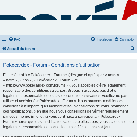
FAQ
Inscription
Connexion
Accueil du forum
e
c
Pokécardex - Forum - Conditions d’utilisation
h
En accédant à « Pokécardex - Forum » (désigné ci-après par « nous »,
e
« notre », « nos », « Pokécardex - Forum » et
« https://www.pokecardex.com/forums »), vous acceptez d’être légalement
r
responsable des conditions suivantes. Si vous n’acceptez pas d’être
c
légalement responsable de toutes les conditions suivantes, veuillez ne pas
h
utiliser et accéder à « Pokécardex - Forum ». Nous pouvons modifier ces
conditions à n’importe quel moment et nous essaierons de vous informer de
e
ces modifications, bien que nous vous conseillons de vérifier régulièrement
r
par vous-même. En effet, si vous continuez à participer à « Pokécardex -
Forum » après que des modifications aient été effectuées, vous acceptez d’être
légalement responsable des conditions modifiées et mises à jour.