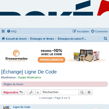
FAQ
Inscription
Connexion
Accueil du forum
Échanges et Ventes
Échanges de cartes Pokémon & TCGO
e
c
h
e
r
[Échange] Ligne De Code
c
Modérateur :
Equipe Modératrice
h
Règles du forum
e
r
Rechercher
Recherche 
Répondre
1 message • Page
1
sur
1
Ligne De Code