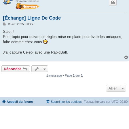
Nouveau membre
[Échange] Ligne De Code
M
11 avr. 2025, 00:27
e
s
Salut !
s
Petit topic pour suivre les règles mise en place pour évité les arnaques,
a
g
faite comme chez vous
e
J'ai capturé Célébi avec une RapidBall.
Répondre
1 message • Page
1
sur
1
Aller
Accueil du forum
Supprimer les cookies
Fuseau horaire sur
UTC+02:00